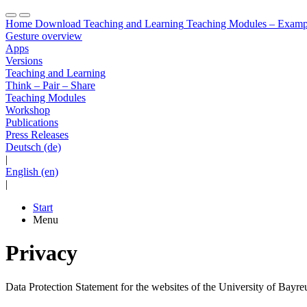
Home
Download
Teaching and Learning
Teaching Modules – Examp
Gesture overview
Apps
Versions
Teaching and Learning
Think – Pair – Share
Teaching Modules
Workshop
Publications
Press Releases
Deutsch (de)
|
English (en)
|
Start
Menu
Privacy
Data Protection Statement for the websites of the University of Ba