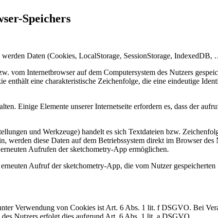
wser-Speichers
 werden Daten (Cookies, LocalStorage, SessionStorage, IndexedDB, …
 bzw. vom Internetbrowser auf dem Computersystem des Nutzers gespeich
 enthält eine charakteristische Zeichenfolge, die eine eindeutige Iden
alten. Einige Elemente unserer Internetseite erfordern es, dass der auf
tellungen und Werkzeuge) handelt es sich Textdateien bzw. Zeichenfol
n, werden diese Daten auf dem Betriebssystem direkt im Browser des Nu
m erneuten Aufrufen der sketchometry-App ermöglichen.
m erneuten Aufruf der sketchometry-App, die vom Nutzer gespeicherte
unter Verwendung von Cookies ist Art. 6 Abs. 1 lit. f DSGVO. Bei V
des Nutzers erfolgt dies aufgrund Art. 6 Abs. 1 lit. a DSGVO.